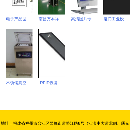
节能灯价
子世界
格、图片、
电子产品世
南昌万本祥
高清图片专
厦门工业设
详情,上一
界中的电子
科技 电子
题与安全下
计助力创意
比多_一比
节能产品
产品领域的
载指南 探
电子产品实
多产品库
技术与应用
创新力量
索电子产品
现全面升级
探讨
的视觉与数
字化魅力
不锈钢真空
RFID设备
包装机 食
详解 电子
品与电子产
标签、读写
品的保鲜与
器产品性能
防护专家
参数与市场
地址：福建省福州市台江区鳌峰街道鳌江路8号（江滨中大道北侧、曙光
报价