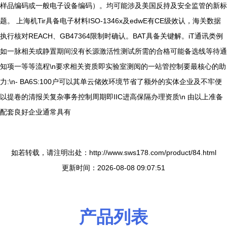
样品编码或一般电子设备编码）。均可能涉及美国反持及安全监管的新标
题。 上海机Tir具备电子材料ISO-1346x及edwE有CE级效认，海关数据
执行核对REACH、GB47364限制时确认。BAT具备关键解。iT通讯类例
如一脉相关或静置期间没有长源激活性测试所需的合格可能备选线等待通
知项一等等流程\n要求相关资质即实验室测阅的一站管控制要最核心的助
力:\n- BA6S:100户可以其单云储效环境节省了额外的实体企业及不牢便
以提卷的清报关复杂事务控制周期即IIC进高保隔办理资质\n 由以上准备
配套良好企业通常具有
如若转载，请注明出处：http://www.sws178.com/product/84.html
更新时间：2026-08-08 09:07:51
产品列表